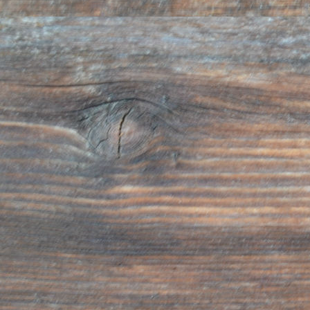
sowie Personen und/oder Kategorien von Personen
möglicherweise übermittelt werden zu erhalten.
Der Betroffene ist dazu berechtigt, seine Daten zu b
ergänzen, zu kontrollieren sowie zu beantragen, da
gesperrt oder in anonyme Daten umgewandelt werde
Verarbeitung gegen die gesetzlichen Bestimmungen
Betroffene hat das Recht sich aus gerechtfertigtem
zum Teil der Verarbeitung seiner persönlichen Date
wenn diese dem Zweck der Sammlung entsprechen
gerechtfertigtem Grund, wenn die Daten zum Zwec
Handelsinformation, des Versands von Werbemateri
oder der Marktforschung verwendet werden.
Die oben angeführten Rechte können seitens des Be
von ihm beauftragten Person mittels Anfrage an de
Herrn Josef Oberhammer am operativen Firmensitz
Oberhammer, St.-Georg-Gasse 9, Taisten / Welsberg
oder E-Mail geltend gemacht werden.
Der Inhaber der gegenständlichen Datenverarbei