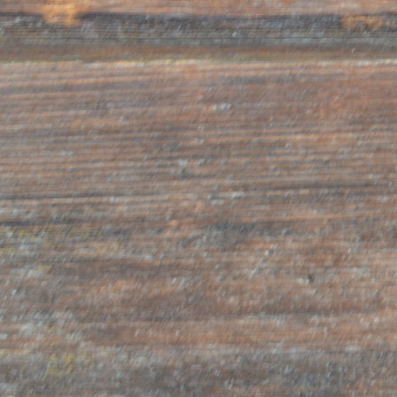
verwiesen, wonach der Einsatz von automatischen
Rufsystemen für die Übermittlung von Werbemateri
Direktverkauf sowie die Durchführung von Marktun
Verkaufsförderungskampagnen nur nach Einholung 
seitens des Betroffenen zulässig ist. Die Bestimmung
auch auf elektronische Mitteilungen zu den dort g
Form von E-Mails, Faxsendungen, MMS-Mitteilunge
Messaging Service) und SMS-Mitteilungen (Short 
anderen Typs zu.
Die User der Homepage des Appartement Oberhamme
nach Einholung der Einwilligung seitens der Betrof
bereit gestellten E-Mail Adressen zum Zweck der Ü
Werbematerial, des Direktverkaufs, der Durchführu
Marktforschungen oder Verkaufsförderungskampagn
Demzufolge ist jegliche Haftung des Appartements
gesetzeswidrige Verhalten der User ausgeschlosse