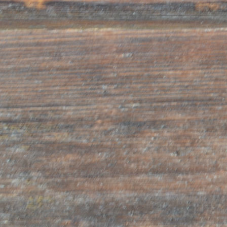
Die Datenverarbeitung
Die Verarbeitung der Daten kann mit oder ohne Hilfe
jeden Fall automatischer Mittel erfolgen und beinhal
Absatz 1, Buchstabe a des gesetzesvertretenden D
Juni 2003 vorgesehenen und für die betreffende Da
notwendigen Vorgänge. In jedem Fall wird die Date
Berücksichtigung aller Vorsichtsmaßnahmen durchge
Sicherheit und Geheimhaltung gewährleisten.
Rechte des Betroffenen
Das Datenschutzgesetz verleiht den Betroffenen die
Ausübung bestimmter Rechte gemäß Artikel 7. Im E
Betroffene das Recht zu erfahren, ob Daten zu sei
sind und in verständlicher Form darüber Auskunft zu
der Betroffene dazu berechtigt, nähere Angaben übe
Daten, den Zweck und die Art ihrer Verarbeitung s
Falle von elektronischer Datenverarbeitung zu erha
das Recht Angaben über Inhaber und Verantwortlic