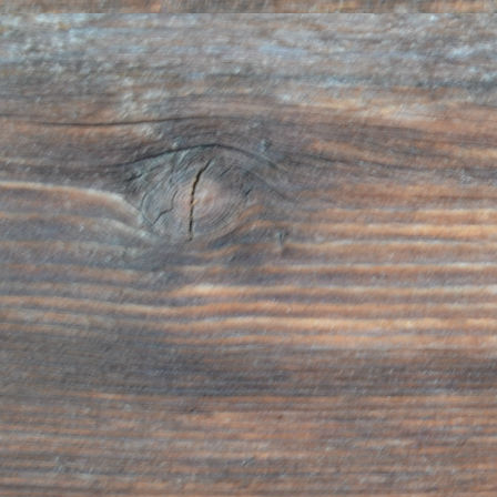
•Schutz der Forderungen und Verwaltung der Verbin
•Versicherungstechnische Zielstellungen, insbeson
Kreditversicherungen.
•Ermittlung der Kundenzufriedenheit hinsichtlich der
unserer Firma gebotenen Produkte und Dienstleist
direkt oder über spezialisierte Gesellschaften durch
mittels persönlicher oder telefonischer Befragunge
Art der Datenverarbeitung:
Im Hinblick auf die angeführten Ziel- und Zweckstell
Verarbeitung der persönlichen Daten händisch, mitt
telematischer Systeme, nach Methoden die direkt mi
selbst zusammenhängen und in jedem Fall die Sich
Vertraulichkeit der Daten gewährleisten.
Bezug nehmend auf die oben angeführten Zielst
persönlichen Daten bei Bedarf weitergeleitet: