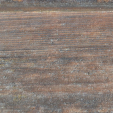
vom Kunden verlangten Tätigkeiten in den Besitz s
Gesetz als „sensibel“ bezeichneter Daten gelangt. 
dieser sensiblen Daten verlangt das Gesetz eine au
Zustimmung.
Ziel- und Zweckstellungen der Datenverarbeitun
•Erfüllung gesetzlicher Pflichten, welche sich aus 
Gemeinschaftsnormen sowie zivil- und steuerrecht
ergeben.
•Erfüllung etwaiger vertraglicher Verpflichtungen 
Betroffenen.
•Kontrolltechnische Zielstellungen zur Überprüfung 
Systems.
•Erfüllung von Tätigkeiten in Zusammenhang mit der
unserer Gesellschaft wie das Ausfüllen interner Stat
Rechnungslegung sowie zur Führung der Kunden- 
Lieferantenbuchhaltung.
•Zielstellungen kommerzieller Art wie das Versende
Handelsinformationen und Werbematerial (mittels Po
Marketing und Markforschung.