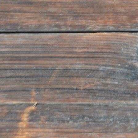
•an die öffentliche Verwaltung und die Behörden, w
vorgesehen ist;
•an die Kreditinstitute mit denen unsere Firma Ges
Verwaltung von Forderungen/Verbindlichkeiten sowi
Finanzierungsvermittlung unterhält;
•an jegliche natürlichen bzw. juristischen, öffentlic
Personen (Rechts-, Verwaltungs- und Steuerberatu
Handelskammern usw.) falls sich die Weiterleitung 
oder zur Ausübung unserer Tätigkeit als zweckdienl
die oben angeführte Art und Weise mit den entspr
Die oben erwähnten Subjekte, an die die Daten weit
können, verwenden die Daten als “Inhaber”, wie v
und zwar in völliger Unabhängigkeit, da sie außerha
in unserer Firma erfolgten Datenverarbeitung stehe
Verbreitung
Die von unserer Firma verarbeiteten persönlichen D
Verbreitung.