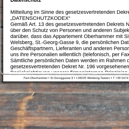
Datenschutz
Mitteilung im Sinne des gesetzesvertretenden Dek
„DATENSCHUTZKODEX“
Gemäß Art. 13 des gesetzesvertretenden Dekrets 
über den Schutz von Personen und anderen Subjekt
darüber, dass das Appartement Oberhammer mit Sitz
Welsberg, St.-Georg-Gasse 9, die persönlichen Da
Geschäftspartnern, Lieferanten und anderen Person
uns ihre Personalien willentlich (telefonisch, per Fax
Sämtliche persönlichen Daten werden im Rahmen 
gesetzesvertretenden Dekret Nr. 196 vorgesehene
Berücksichtigung unserer firmeninternen Prinzipien 
der Professionalität verarbeitet.
Fam.Oberhammer • St.Georggasse 9 • I-39035 Welsberg-Taisten • T +39 0474
Die persönlichen Daten im Besitz unserer Firma we
Kunden oder bei Dritten erhoben, wie z. B. im Falle
Daten bei externen Gesellschaften zwecks Handels
Marktforschung oder Direktvermarktung von Produ
Dienstleistungen. Für den Fall der externen Datene
Mitteilung im Augenblick der Registrierung oder in 
bei der ersten Kontaktaufnahme.
Es kann weiters vorkommen, dass unsere Firma i