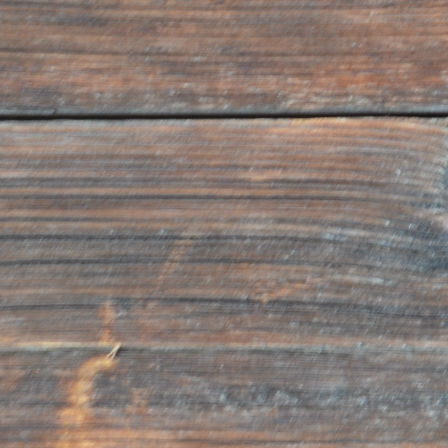
Appartement Oberhammer mit Sitz in Taisten / Wel
9, gesetzlich vertreten in Person des Herrn Josef
behält sich das Recht vor, die vorliegende Mitteilun
und zu ergänzen, insbesondere im Falle von Gese
neuen Vorschriften.
Mitteilung hinsichtlich der auf dieser Homepag
veröffentlichten E-Mail Adressen
Die User der Homepage des Appartement Oberha
ausdrücklich darauf hingewiesen, dass es sich bei 
Homepage veröffentlichten E-Mail Adressen im Sin
Datenschutzgaranten am 7. März 2001 und am 20.
Verfügungen nicht um „öffentliche Daten“ gemäß D
(gesetzesvertretendes Dekret Nr. 196/2003) hande
dürfen die besagten, auf der Homepage des Appa
veröffentlichten E-Mail Adressen nur nach Einholung
seitens des Betroffenen für die Übermittlung von Inf
verwendet werden (siehe dazu Newsletter der Dat
10. und 16. Februar 2003).
Auch wird auf Art. 130 des gesetzesvertretenden D